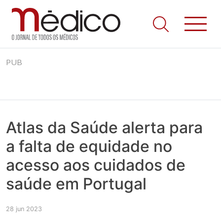
Jornal Médico
Médico – O Jornal de Todos os Médicos. Onde as notícias
Skip
realmente contam! Tudo o que se passa na Saúde!
PUB
to
content
Atlas da Saúde alerta para
a falta de equidade no
acesso aos cuidados de
saúde em Portugal
28 jun 2023