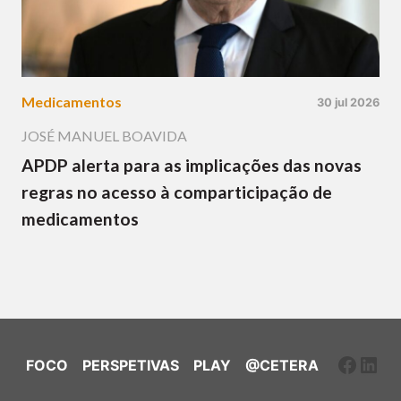
Medicamentos
30 jul 2026
JOSÉ MANUEL BOAVIDA
APDP alerta para as implicações das novas
regras no acesso à comparticipação de
medicamentos
Faceb
Link
FOCO
PERSPETIVAS
PLAY
@CETERA