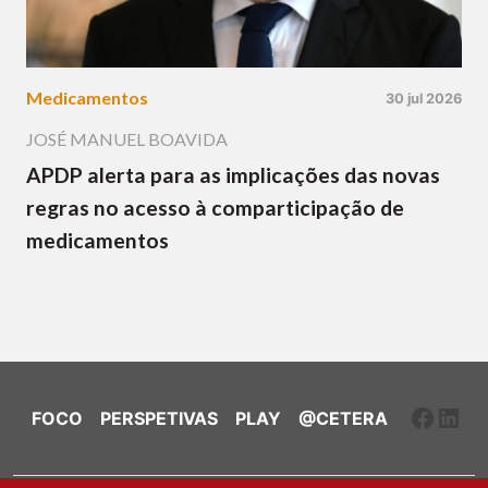
Medicamentos
30 jul 2026
JOSÉ MANUEL BOAVIDA
APDP alerta para as implicações das novas
regras no acesso à comparticipação de
medicamentos
Faceb
Link
FOCO
PERSPETIVAS
PLAY
@CETERA