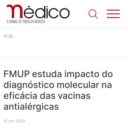
Jornal Médico
Médico – O Jornal de Todos os Médicos. Onde as notícias
Skip
realmente contam! Tudo o que se passa na Saúde!
PUB
to
content
FMUP estuda impacto do
diagnóstico molecular na
eficácia das vacinas
antialérgicas
15 nov 2023