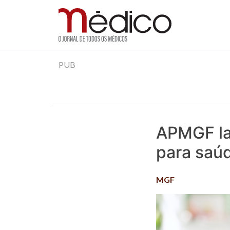
Jornal Médico
Médico – O Jornal de Todos os Médicos. Onde as
Skip
PUB
to
content
APMGF la
para saú
MGF