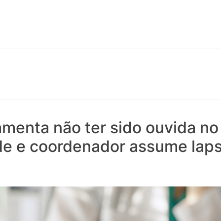
 notícias realmente contam! Tudo o que se passa na Saúde!
menta não ter sido ouvida no
de e coordenador assume lap