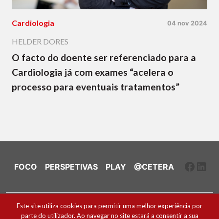
Cardiologia
04 nov 2024
HELDER DORES
O facto do doente ser referenciado para a
Cardiologia já com exames “acelera o
processo para eventuais tratamentos”
Faceb
Link
FOCO
PERSPETIVAS
PLAY
@CETERA
Ficha Técnica e Estatuto Editorial
Este site utiliza cookies para permitir uma melhor experiência por
parte do utilizador. Ao navegar no site estará a consentir a sua
Política de Cookies