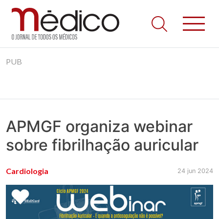
Jornal Médico
Médico – O Jornal de Todos os Médicos. Onde as notícias
Skip
realmente contam! Tudo o que se passa na Saúde!
PUB
to
content
APMGF organiza webinar
sobre fibrilhação auricular
Cardiologia
24 jun 2024