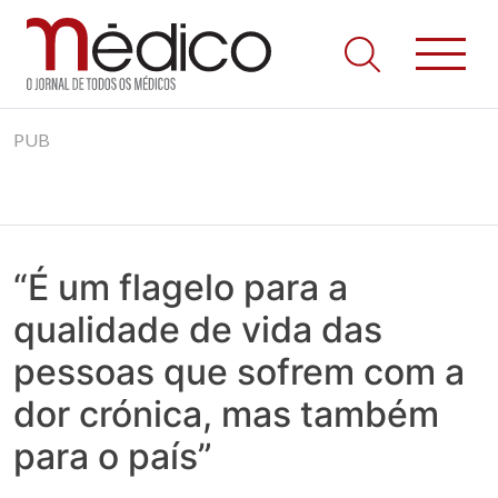
Jornal Médico
Médico – O Jornal de Todos os Médicos. Onde as notícias
Skip
realmente contam! Tudo o que se passa na Saúde!
PUB
to
content
“É um flagelo para a
qualidade de vida das
pessoas que sofrem com a
dor crónica, mas também
para o país”