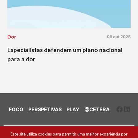
Dor
09 out 2025
Especialistas defendem um plano nacional
para a dor
Faceb
Link
FOCO
PERSPETIVAS
PLAY
@CETERA
Ficha Técnica e Estatuto Editorial
Este site utiliza cookies para permitir uma melhor experiência por