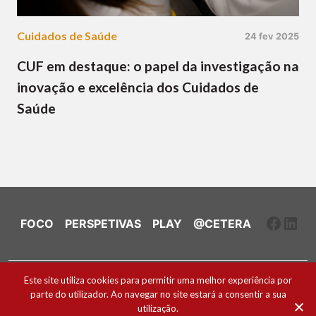
Cuidados de Saúde
24 fev 2025
CUF em destaque: o papel da investigação na
inovação e excelência dos Cuidados de
Saúde
Faceb
Link
FOCO
PERSPETIVAS
PLAY
@CETERA
Ficha Técnica e Estatuto Editorial
Este site utiliza cookies para permitir uma melhor experiência por
parte do utilizador. Ao navegar no site estará a consentir a sua
Política de Cookies
utilização.
2026 ® Todos os direitos reservados