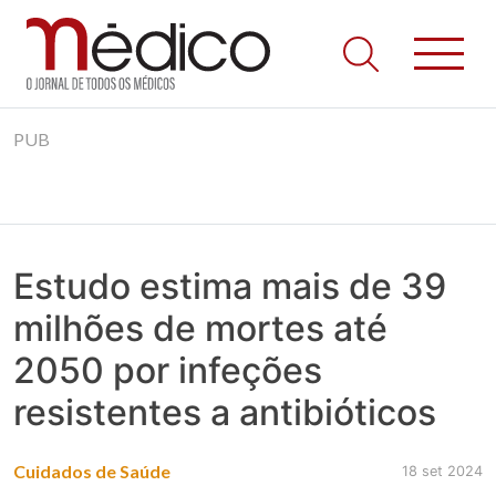
Jornal Médico
Médico – O Jornal de Todos os Médicos. Onde as notícias
Skip
realmente contam! Tudo o que se passa na Saúde!
PUB
to
content
Estudo estima mais de 39
milhões de mortes até
2050 por infeções
resistentes a antibióticos
Cuidados de Saúde
18 set 2024