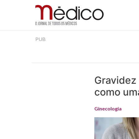
Jornal Médico
Médico – O Jornal de Todos os Médicos. Onde as
Skip
PUB
to
content
Gravidez 
como uma 
Ginecologia