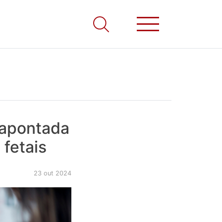
é apontada
fetais
23 out 2024