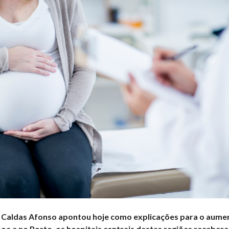
 Caldas Afonso apontou hoje como explicações para o aumen
oa e no Porto, os hospitais centrais destas regiões receber