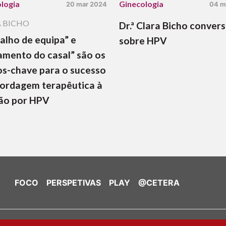
logia
Ginecologia
20 mar 2024
04 m
 BICHO
Dr.ª Clara Bicho conver
alho de equipa” e
sobre HPV
amento do casal” são os
s-chave para o sucesso
ordagem terapêutica à
ão por HPV
FOCO
PERSPETIVAS
PLAY
@CETERA
de Cookies