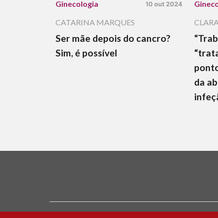
Ginecologia
Gineco
10 out 2024
CATARINA MARQUES
CLARA
Ser mãe depois do cancro?
“Trab
Sim, é possível
“trat
ponto
da ab
infeç
Ficha Técnica e Estatuto Editorial
Política 