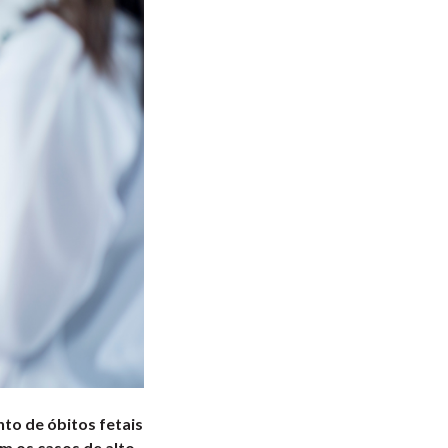
to de óbitos fetais
em os casos de alto