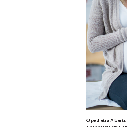
O pediatra Alberto
e neonatais em Lisb