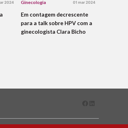
Ginecologia
ar 2024
01 mar 2024
sa
Em contagem decrescente
para a talk sobre HPV com a
ginecologista Clara Bicho
Facebook
LinkedIn
2026 ® Todos os direitos reservados