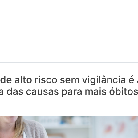
 notícias realmente contam! Tudo o que se passa na Saúde!
de alto risco sem vigilância 
das causas para mais óbitos 