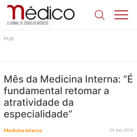
Jornal Médico
Médico – O Jornal de Todos os Médicos. Onde as notícias
Skip
realmente contam! Tudo o que se passa na Saúde!
PUB
to
content
Mês da Medicina Interna: “É
fundamental retomar a
atratividade da
especialidade”
Medicina Interna
04 dez 2024