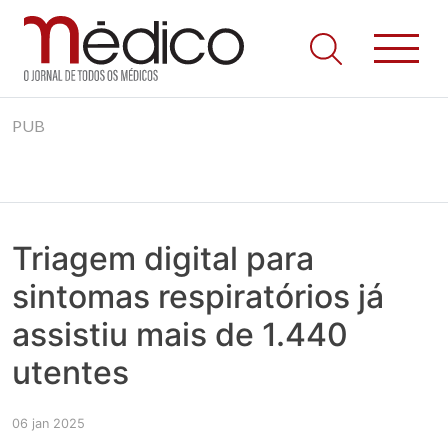
Jornal Médico
Médico – O Jornal de Todos os Médicos. Onde as notícias
Skip
realmente contam! Tudo o que se passa na Saúde!
PUB
to
content
Triagem digital para
sintomas respiratórios já
assistiu mais de 1.440
utentes
06 jan 2025