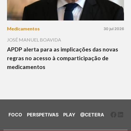
Medicamentos
30 jul 2026
JOSÉ MANUEL BOAVIDA
APDP alerta para as implicações das novas
regras no acesso à comparticipação de
medicamentos
Faceb
Link
FOCO
PERSPETIVAS
PLAY
@CETERA