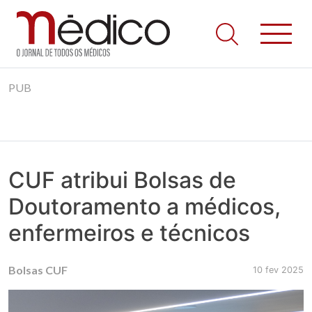
Jornal Médico
Médico – O Jornal de Todos os Médicos. Onde as notícias
Skip
realmente contam! Tudo o que se passa na Saúde!
PUB
to
content
CUF atribui Bolsas de
Doutoramento a médicos,
enfermeiros e técnicos
Bolsas CUF
10 fev 2025