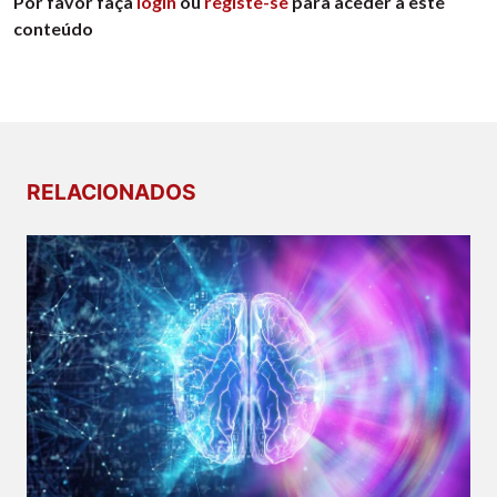
Por favor faça
login
ou
registe-se
para aceder a este
conteúdo
RELACIONADOS