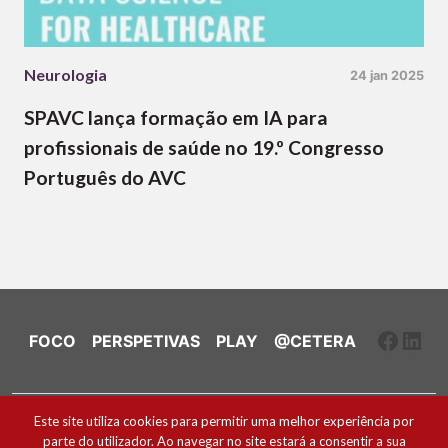
Neurologia
24 jan 2025
SPAVC lança formação em IA para
profissionais de saúde no 19.º Congresso
Português do AVC
Faceb
Link
FOCO
PERSPETIVAS
PLAY
@CETERA
Ficha Técnica e Estatuto Editorial
Este site utiliza cookies para permitir uma melhor experiência por
parte do utilizador. Ao navegar no site estará a consentir a sua
Política de Cookies