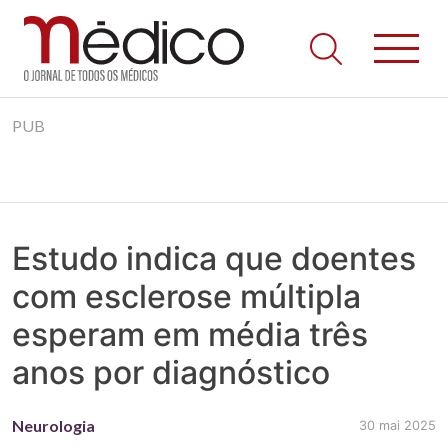
Jornal Médico
Médico – O Jornal de Todos os Médicos. Onde as notícias
Skip
realmente contam! Tudo o que se passa na Saúde!
PUB
to
content
Estudo indica que doentes
com esclerose múltipla
esperam em média três
anos por diagnóstico
Neurologia
30 mai 2025