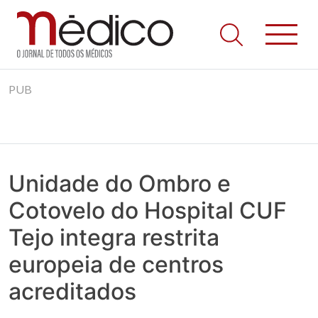
Jornal Médico
Médico – O Jornal de Todos os Médicos. Onde as notícias
Skip
realmente contam! Tudo o que se passa na Saúde!
PUB
to
content
Unidade do Ombro e
Cotovelo do Hospital CUF
Tejo integra restrita
europeia de centros
acreditados