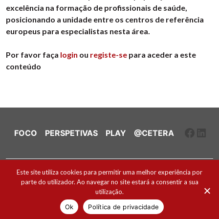
excelência na formação de profissionais de saúde,
posicionando a unidade entre os centros de referência
europeus para especialistas nesta área.
Por favor faça
login
ou
registe-se
para aceder a este
conteúdo
Faceb
Link
FOCO
PERSPETIVAS
PLAY
@CETERA
Ficha Técnica e Estatuto Editorial
Este site utiliza cookies para permitir uma melhor experiência por
parte do utilizador. Ao navegar no site estará a consentir a sua
Política de Cookies
utilização.
2026 ® Todos os direitos reservados
Ok
Política de privacidade