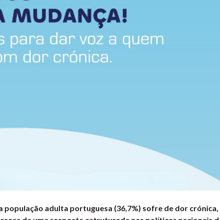
a população adulta portuguesa (36,7%) sofre de dor crónica
arece de uma resposta estruturada nas políticas nacionais d