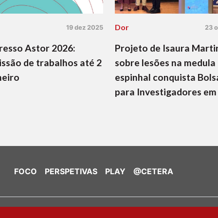
Dor
19 dez 2025
23 
esso Astor 2026:
Projeto de Isaura Marti
ssão de trabalhos até 2
sobre lesões na medula
neiro
espinhal conquista Bols
para Investigadores em
FOCO
PERSPETIVAS
PLAY
@CETERA
de Cookies