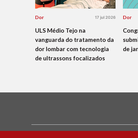
Dor
Dor
17 jul 2026
ULS Médio Tejo na
Congr
vanguarda do tratamento da
submi
dor lombar com tecnologia
de ja
de ultrassons focalizados
Ficha Técnica e Estatuto Editorial
Política 