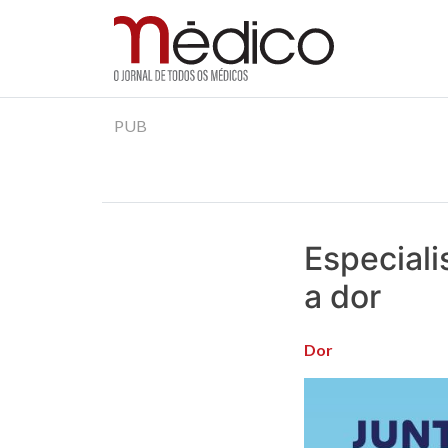
Jornal Médico
Médico – O Jornal de Todos os Médicos. Onde as
Skip
PUB
to
content
Especiali
a dor
Dor