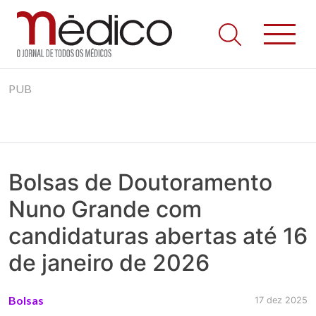
Jornal Médico
Médico – O Jornal de Todos os Médicos. Onde as notícias
Skip
realmente contam! Tudo o que se passa na Saúde!
PUB
to
content
Bolsas de Doutoramento
Nuno Grande com
candidaturas abertas até 16
de janeiro de 2026
Bolsas
17 dez 2025