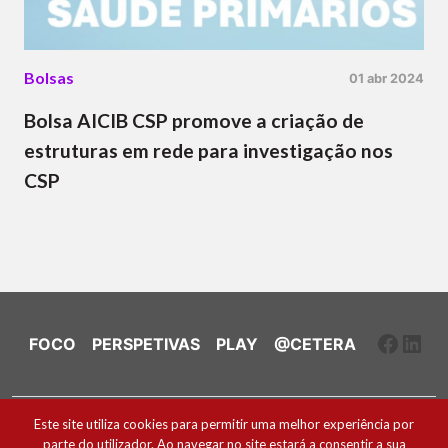
Bolsas
01 abr 2024
Bolsa AICIB CSP promove a criação de
estruturas em rede para investigação nos
CSP
Faceb
Link
FOCO
PERSPETIVAS
PLAY
@CETERA
Ficha Técnica e Estatuto Editorial
Este site utiliza cookies para permitir uma melhor experiência por
parte do utilizador. Ao navegar no site estará a consentir a sua