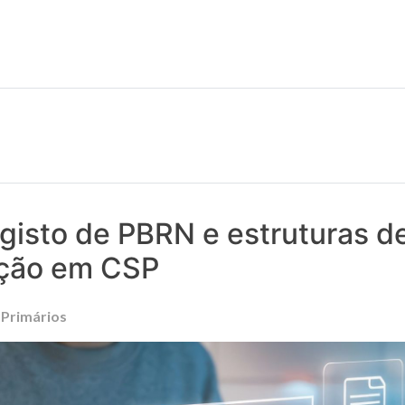
 notícias realmente contam! Tudo o que se passa na Saúde!
gisto de PBRN e estruturas d
ação em CSP
 Primários