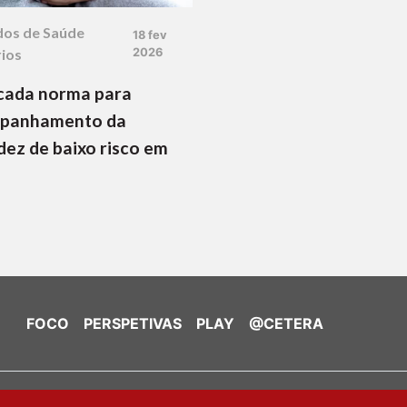
dos de Saúde
18 fev
ios
2026
cada norma para
panhamento da
dez de baixo risco em
FOCO
PERSPETIVAS
PLAY
@CETERA
de Cookies