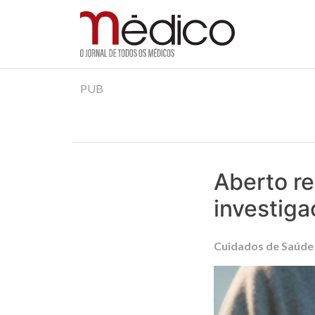
Jornal Médico
Médico – O Jornal de Todos os Médicos. Onde as
Skip
PUB
to
content
Aberto re
investig
Cuidados de Saúde