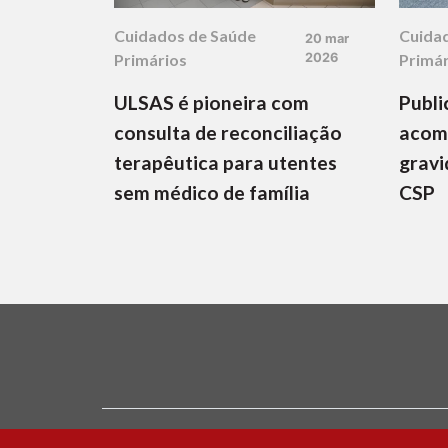
Cuidados de Saúde
Cuida
20 mar
Primários
2026
Primár
ULSAS é pioneira com
Publi
consulta de reconciliação
acom
terapêutica para utentes
gravi
sem médico de família
CSP
Ficha Técnica e Estatuto Editorial
Política 