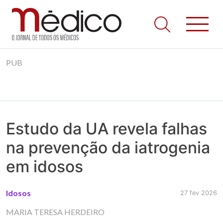
Jornal Médico
Médico – O Jornal de Todos os Médicos. Onde as notícias
Skip
realmente contam! Tudo o que se passa na Saúde!
PUB
to
content
Estudo da UA revela falhas
na prevenção da iatrogenia
em idosos
Idosos
27 fev 2026
MARIA TERESA HERDEIRO