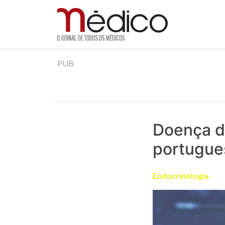
Jornal Médico
Médico – O Jornal de Todos os Médicos. Onde as
Skip
PUB
to
content
Doença da
portugue
Endocrinologia