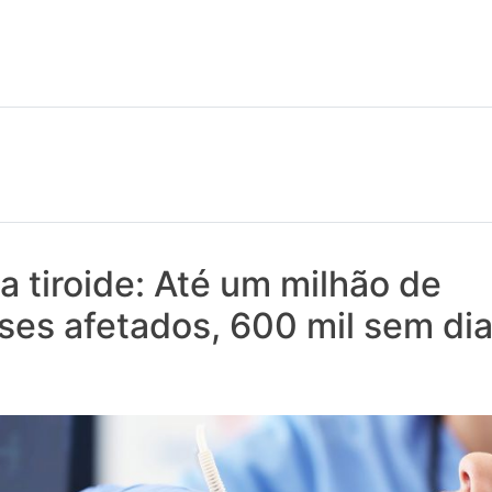
 notícias realmente contam! Tudo o que se passa na Saúde!
 tiroide: Até um milhão de
ses afetados, 600 mil sem di