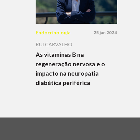
Endocrinologia
25 jun 2024
RUI CARVALHO
As vitaminas B na
regeneração nervosa e o
impacto na neuropatia
diabética periférica