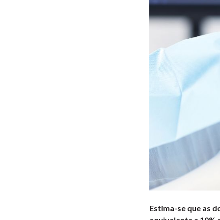
Estima-se que as d
equivalente a 10% 