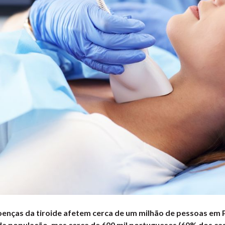
oenças da tiroide afetem cerca de um milhão de pessoas em P
da população, mas cerca de 600 mil portugueses (60% dos ca