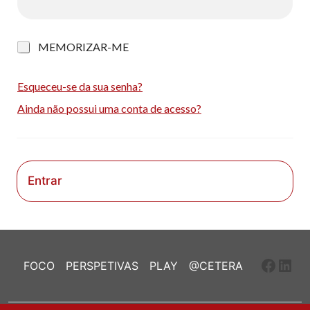
M
MEMORIZAR-ME
e
m
o
Esqueceu-se da sua senha?
r
Ainda não possui uma conta de acesso?
i
z
a
r
-
m
Entrar
e
Faceb
Link
FOCO
PERSPETIVAS
PLAY
@CETERA