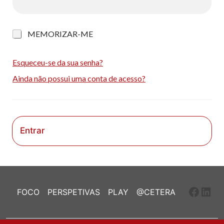
M
MEMORIZAR-ME
e
m
o
Esqueceu-se da sua senha?
r
Ainda não possui uma conta de acesso?
i
z
a
r
-
m
Entrar
e
Faceb
Link
FOCO
PERSPETIVAS
PLAY
@CETERA