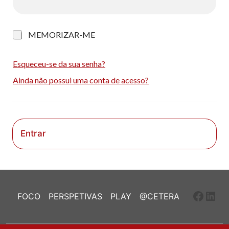
M
MEMORIZAR-ME
e
m
o
Esqueceu-se da sua senha?
r
Ainda não possui uma conta de acesso?
i
z
a
r
-
m
Entrar
e
Faceb
Link
FOCO
PERSPETIVAS
PLAY
@CETERA