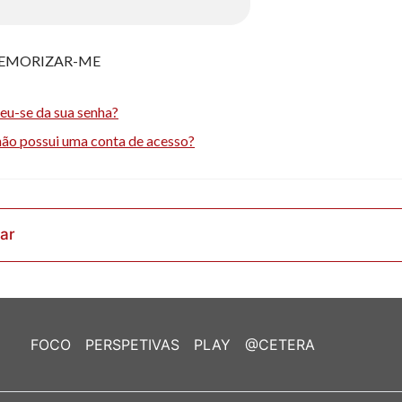
EMORIZAR-ME
eu-se da sua senha?
não possui uma conta de acesso?
rar
FOCO
PERSPETIVAS
PLAY
@CETERA