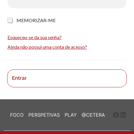
M
MEMORIZAR-ME
e
m
o
Esqueceu-se da sua senha?
r
Ainda não possui uma conta de acesso?
i
z
a
r
-
m
Entrar
e
Faceb
Link
FOCO
PERSPETIVAS
PLAY
@CETERA