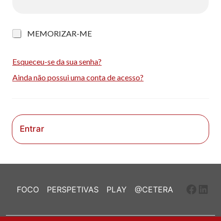
M
MEMORIZAR-ME
e
m
o
Esqueceu-se da sua senha?
r
Ainda não possui uma conta de acesso?
i
z
a
r
-
m
Entrar
e
Faceb
Link
FOCO
PERSPETIVAS
PLAY
@CETERA