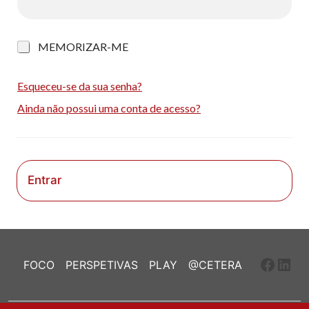
M
MEMORIZAR-ME
e
m
o
Esqueceu-se da sua senha?
r
Ainda não possui uma conta de acesso?
i
z
a
r
-
m
Entrar
e
Faceb
Link
FOCO
PERSPETIVAS
PLAY
@CETERA