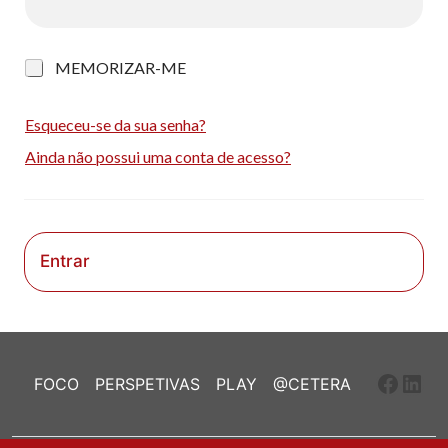
M
MEMORIZAR-ME
e
m
o
Esqueceu-se da sua senha?
r
Ainda não possui uma conta de acesso?
i
z
a
r
-
m
Entrar
e
Faceb
Link
FOCO
PERSPETIVAS
PLAY
@CETERA