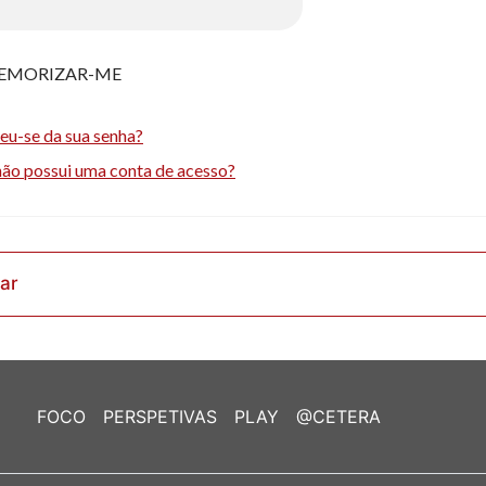
EMORIZAR-ME
eu-se da sua senha?
não possui uma conta de acesso?
rar
FOCO
PERSPETIVAS
PLAY
@CETERA