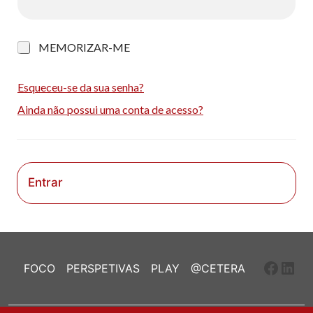
M
MEMORIZAR-ME
e
m
o
Esqueceu-se da sua senha?
r
Ainda não possui uma conta de acesso?
i
z
a
r
-
m
Entrar
e
Faceb
Link
FOCO
PERSPETIVAS
PLAY
@CETERA