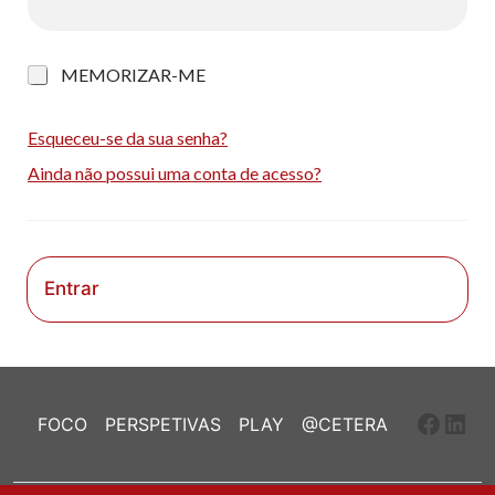
M
MEMORIZAR-ME
e
m
o
Esqueceu-se da sua senha?
r
Ainda não possui uma conta de acesso?
i
z
a
r
-
m
Entrar
e
Faceb
Link
FOCO
PERSPETIVAS
PLAY
@CETERA