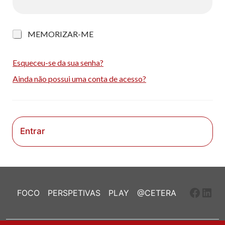
M
MEMORIZAR-ME
e
m
o
Esqueceu-se da sua senha?
r
Ainda não possui uma conta de acesso?
i
z
a
r
-
m
Entrar
e
Faceb
Link
FOCO
PERSPETIVAS
PLAY
@CETERA