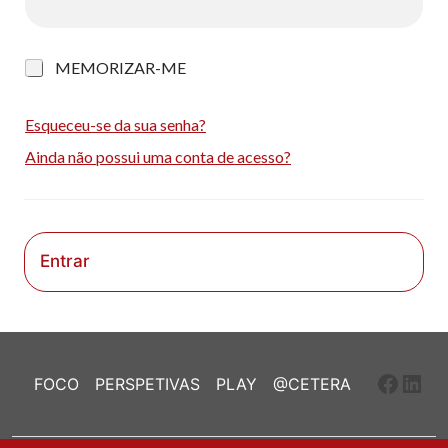
M
MEMORIZAR-ME
e
m
o
Esqueceu-se da sua senha?
r
Ainda não possui uma conta de acesso?
i
z
a
r
-
m
Entrar
e
Faceb
Link
FOCO
PERSPETIVAS
PLAY
@CETERA