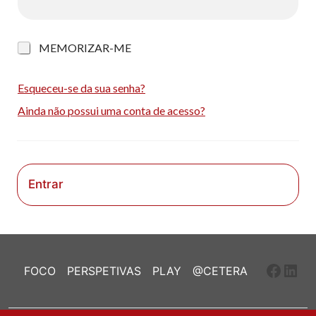
M
MEMORIZAR-ME
e
m
o
Esqueceu-se da sua senha?
r
Ainda não possui uma conta de acesso?
i
z
a
r
-
m
Entrar
e
Faceb
Link
FOCO
PERSPETIVAS
PLAY
@CETERA