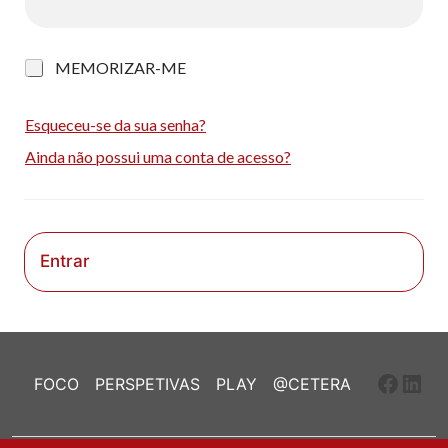
M
MEMORIZAR-ME
e
m
o
Esqueceu-se da sua senha?
r
Ainda não possui uma conta de acesso?
i
z
a
r
-
m
Entrar
e
Faceb
Link
FOCO
PERSPETIVAS
PLAY
@CETERA