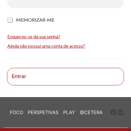
M
MEMORIZAR-ME
e
m
o
Esqueceu-se da sua senha?
r
Ainda não possui uma conta de acesso?
i
z
a
r
-
m
Entrar
e
Faceb
Link
FOCO
PERSPETIVAS
PLAY
@CETERA