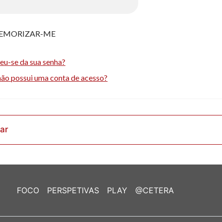
EMORIZAR-ME
eu-se da sua senha?
não possui uma conta de acesso?
rar
FOCO
PERSPETIVAS
PLAY
@CETERA