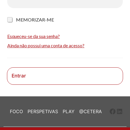
M
MEMORIZAR-ME
e
m
o
Esqueceu-se da sua senha?
r
Ainda não possui uma conta de acesso?
i
z
a
r
-
m
Entrar
e
Faceb
Link
FOCO
PERSPETIVAS
PLAY
@CETERA