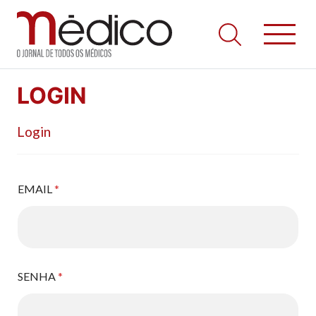
Jornal Médico
Médico – O Jornal de Todos os Médicos. Onde as notícias
Skip
realmente contam! Tudo o que se passa na Saúde!
LOGIN
to
content
Login
EMAIL
*
SENHA
*