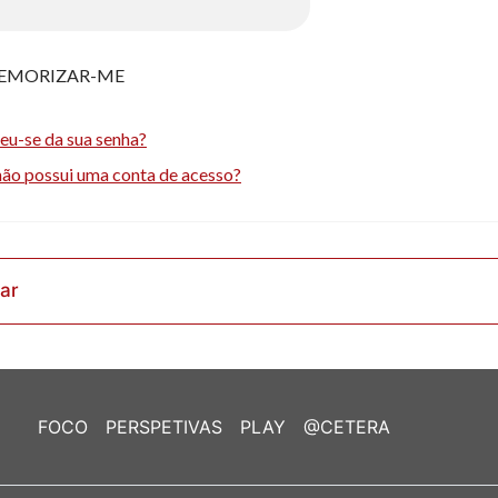
EMORIZAR-ME
eu-se da sua senha?
não possui uma conta de acesso?
rar
FOCO
PERSPETIVAS
PLAY
@CETERA