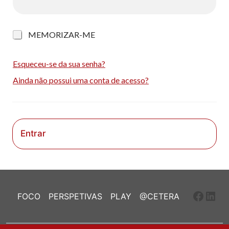
M
MEMORIZAR-ME
e
m
o
Esqueceu-se da sua senha?
r
Ainda não possui uma conta de acesso?
i
z
a
r
-
m
Entrar
e
Faceb
Link
FOCO
PERSPETIVAS
PLAY
@CETERA