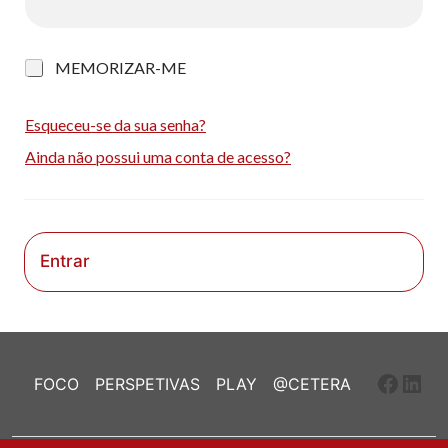
M
MEMORIZAR-ME
e
m
o
Esqueceu-se da sua senha?
r
Ainda não possui uma conta de acesso?
i
z
a
r
-
m
Entrar
e
Faceb
Link
FOCO
PERSPETIVAS
PLAY
@CETERA