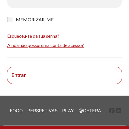
M
MEMORIZAR-ME
e
m
o
Esqueceu-se da sua senha?
r
Ainda não possui uma conta de acesso?
i
z
a
r
-
m
Entrar
e
Faceb
Link
FOCO
PERSPETIVAS
PLAY
@CETERA