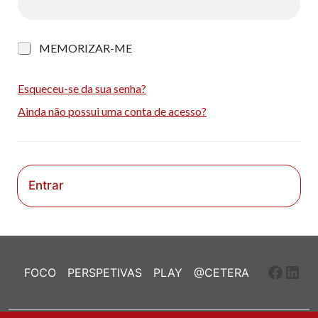
M
MEMORIZAR-ME
e
m
o
Esqueceu-se da sua senha?
r
Ainda não possui uma conta de acesso?
i
z
a
r
-
m
Entrar
e
Faceb
Link
FOCO
PERSPETIVAS
PLAY
@CETERA