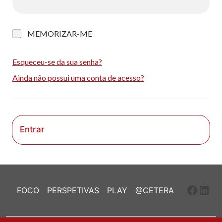
M
MEMORIZAR-ME
e
m
o
Esqueceu-se da sua senha?
r
Ainda não possui uma conta de acesso?
i
z
a
r
-
m
Entrar
e
Faceb
Link
FOCO
PERSPETIVAS
PLAY
@CETERA