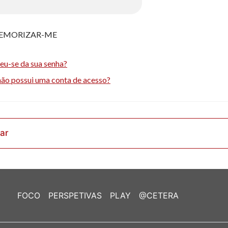
EMORIZAR-ME
eu-se da sua senha?
não possui uma conta de acesso?
rar
FOCO
PERSPETIVAS
PLAY
@CETERA