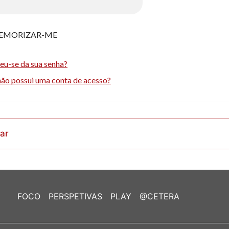
EMORIZAR-ME
eu-se da sua senha?
não possui uma conta de acesso?
rar
FOCO
PERSPETIVAS
PLAY
@CETERA