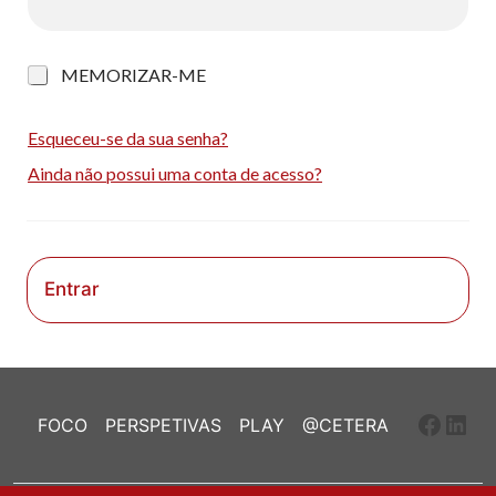
M
MEMORIZAR-ME
e
m
o
Esqueceu-se da sua senha?
r
Ainda não possui uma conta de acesso?
i
z
a
r
-
m
Entrar
e
Faceb
Link
FOCO
PERSPETIVAS
PLAY
@CETERA