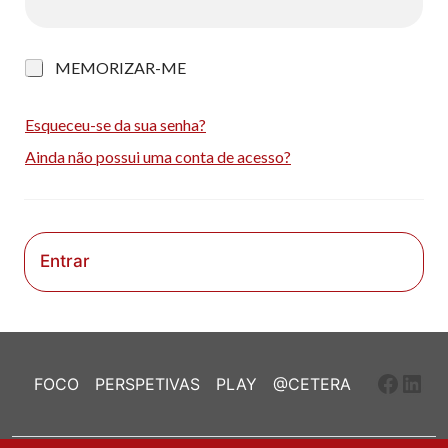
M
MEMORIZAR-ME
e
m
o
Esqueceu-se da sua senha?
r
Ainda não possui uma conta de acesso?
i
z
a
r
-
m
Entrar
e
Faceb
Link
FOCO
PERSPETIVAS
PLAY
@CETERA