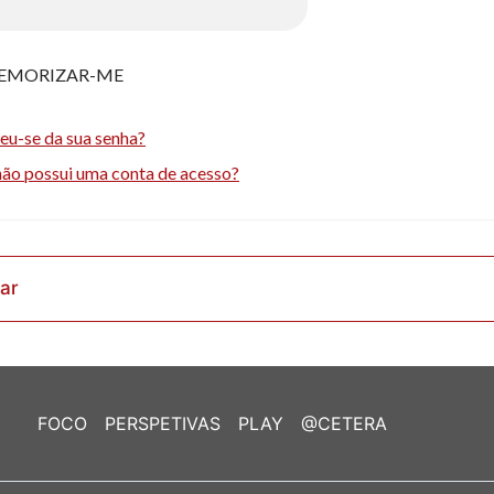
EMORIZAR-ME
eu-se da sua senha?
não possui uma conta de acesso?
rar
FOCO
PERSPETIVAS
PLAY
@CETERA