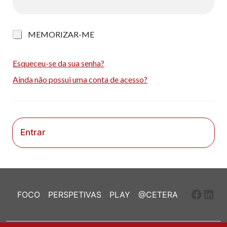
M
MEMORIZAR-ME
e
m
o
Esqueceu-se da sua senha?
r
Ainda não possui uma conta de acesso?
i
z
a
r
-
m
Entrar
e
Faceb
Link
FOCO
PERSPETIVAS
PLAY
@CETERA