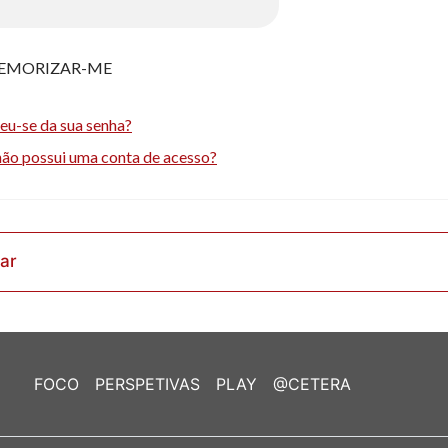
EMORIZAR-ME
eu-se da sua senha?
não possui uma conta de acesso?
rar
FOCO
PERSPETIVAS
PLAY
@CETERA