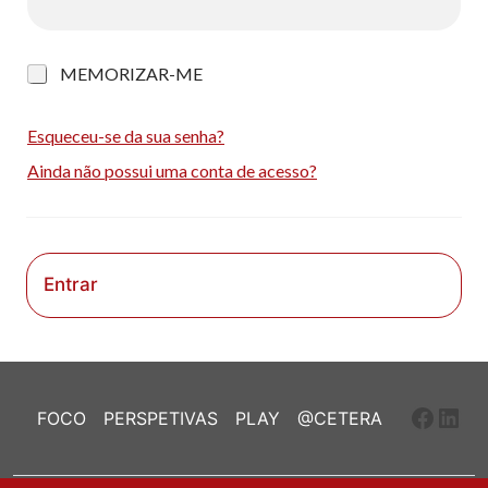
M
MEMORIZAR-ME
e
m
o
Esqueceu-se da sua senha?
r
Ainda não possui uma conta de acesso?
i
z
a
r
-
m
Entrar
e
Faceb
Link
FOCO
PERSPETIVAS
PLAY
@CETERA