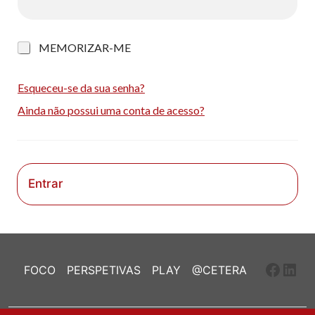
M
MEMORIZAR-ME
e
m
o
Esqueceu-se da sua senha?
r
Ainda não possui uma conta de acesso?
i
z
a
r
-
m
Entrar
e
Faceb
Link
FOCO
PERSPETIVAS
PLAY
@CETERA